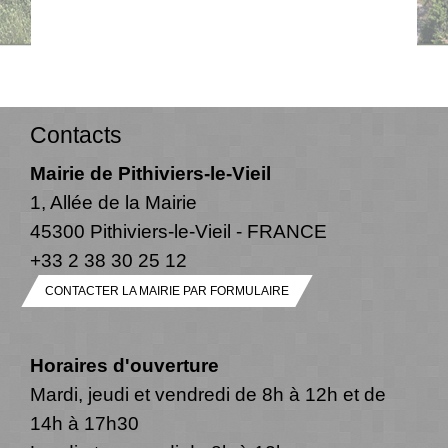
Contacts
Mairie de Pithiviers-le-Vieil
1, Allée de la Mairie
45300 Pithiviers-le-Vieil - FRANCE
+33 2 38 30 25 12
CONTACTER LA MAIRIE PAR FORMULAIRE
Horaires d'ouverture
Mardi, jeudi et vendredi de 8h à 12h et de
14h à 17h30