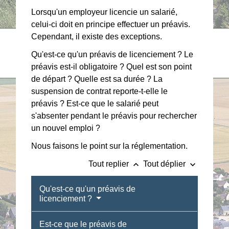
Lorsqu'un employeur licencie un salarié,
celui-ci doit en principe effectuer un préavis.
Cependant, il existe des exceptions.
Qu'est-ce qu'un préavis de licenciement ? Le
préavis est-il obligatoire ? Quel est son point
de départ ? Quelle est sa durée ? La
suspension de contrat reporte-t-elle le
préavis ? Est-ce que le salarié peut
s'absenter pendant le préavis pour rechercher
un nouvel emploi ?
Nous faisons le point sur la réglementation.
keyboard_arrow_up
keyboard_arrow_down
Tout replier
Tout déplier
Qu'est-ce qu'un préavis de
licenciement ?
Est-ce que le préavis de