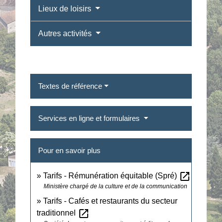
Lieux de loisirs
Autres activités
Textes de référence
Services en ligne et formulaires
Pour en savoir plus
open_in_new
Tarifs - Rémunération équitable (Spré)
Ministère chargé de la culture et de la communication
Tarifs - Cafés et restaurants du secteur
open_in_new
traditionnel