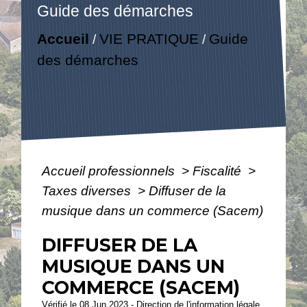
Guide des démarches
Accueil
VIE PRATIQUE
Guide
/
/
des démarches
Accueil professionnels
>
Fiscalité
>
Taxes diverses
>
Diffuser de la
musique dans un commerce (Sacem)
DIFFUSER DE LA
MUSIQUE DANS UN
COMMERCE (SACEM)
Vérifié le 08 Jun 2023 - Direction de l'information légale