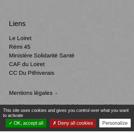
Liens
Le Loiret
Rémi 45
Ministère Solidarité Santé
CAF du Loiret
CC Du Pithiverais
Mentions légales
-
Politique de confidentialité
-
Accessibilité
-
This site uses cookies and gives you control over what you want
to activate
Plan du site
-
Gestion des cookies
OK, accept all
Deny all cookies
Personalize