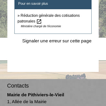
Pour en savoir plus
Réduction générale des cotisations
open_in_new
patronales
Ministère chargé de l'économie
Signaler une erreur sur cette page
Contacts
Mairie de Pithiviers-le-Vieil
1, Allée de la Mairie