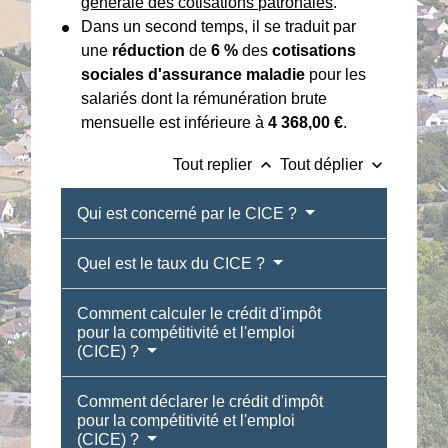
générale des cotisations patronales
.
Dans un second temps, il se traduit par
une
réduction
de
6 %
des
cotisations
sociales d'assurance maladie
pour les
salariés dont la rémunération brute
mensuelle est inférieure à
4 368,00 €
.
keyboard_arrow_up
keyboard_arrow_down
Tout replier
Tout déplier
Qui est concerné par le CICE ?
Quel est le taux du CICE ?
Comment calculer le crédit d'impôt
pour la compétitivité et l'emploi
(CICE) ?
Comment déclarer le crédit d'impôt
pour la compétitivité et l'emploi
(CICE) ?