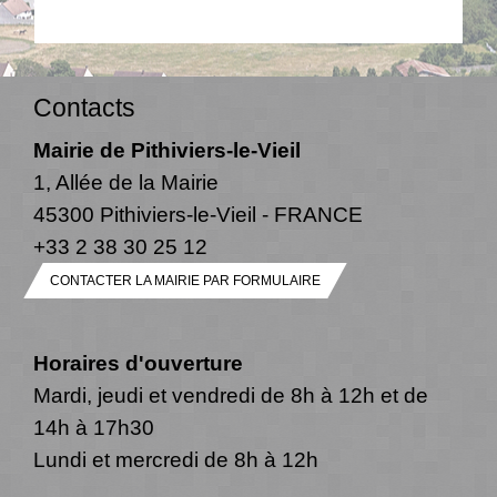
Contacts
Mairie de Pithiviers-le-Vieil
1, Allée de la Mairie
45300 Pithiviers-le-Vieil - FRANCE
+33 2 38 30 25 12
CONTACTER LA MAIRIE PAR FORMULAIRE
Horaires d'ouverture
Mardi, jeudi et vendredi de 8h à 12h et de
14h à 17h30
Lundi et mercredi de 8h à 12h