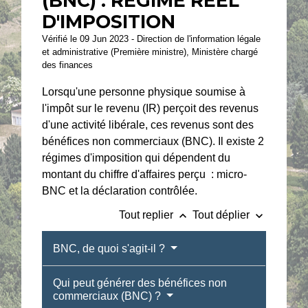
(BNC) : RÉGIME RÉEL
D'IMPOSITION
Vérifié le 09 Jun 2023 - Direction de l'information légale
et administrative (Première ministre), Ministère chargé
des finances
Lorsqu'une personne physique soumise à
l'impôt sur le revenu (IR) perçoit des revenus
d'une activité libérale, ces revenus sont des
bénéfices non commerciaux (BNC). Il existe 2
régimes d'imposition qui dépendent du
montant du chiffre d'affaires perçu : micro-
BNC et la déclaration contrôlée.
keyboard_arrow_up
keyboard_arrow_down
Tout replier
Tout déplier
BNC, de quoi s'agit-il ?
Qui peut générer des bénéfices non
commerciaux (BNC) ?