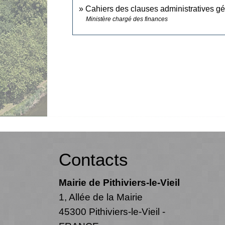
Cahiers des clauses administratives 
Ministère chargé des finances
Contacts
Mairie de Pithiviers-le-Vieil
1, Allée de la Mairie
45300 Pithiviers-le-Vieil -