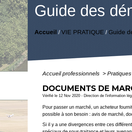
Guide des dé
Accueil
VIE PRATIQUE
Guide d
/
/
Accueil professionnels
>
Pratique
DOCUMENTS DE MAR
Vérifié le 12 Nov 2020 - Direction de l'information lé
Pour passer un marché, un acheteur fournit 
possible à son besoin : avis de marché, doc
Si il y a une divergences entre ces diffé
spéciaux de sous-traitance et leurs avenan