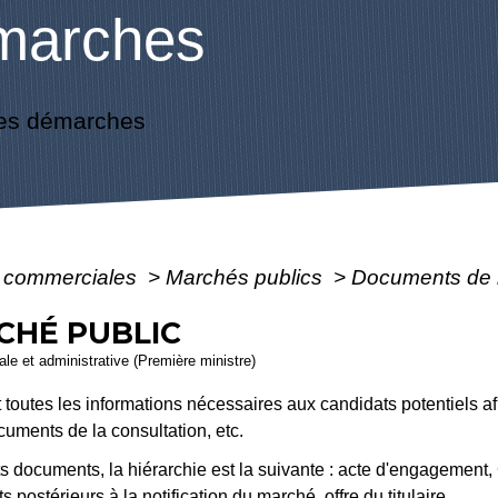
marches
es démarches
s commerciales
>
Marchés publics
>
Documents de 
CHÉ PUBLIC
gale et administrative (Première ministre)
toutes les informations nécessaires aux candidats potentiels af
uments de la consultation, etc.
rents documents, la hiérarchie est la suivante : acte d'engage
ts postérieurs à la
notification
du marché, offre du titulaire.