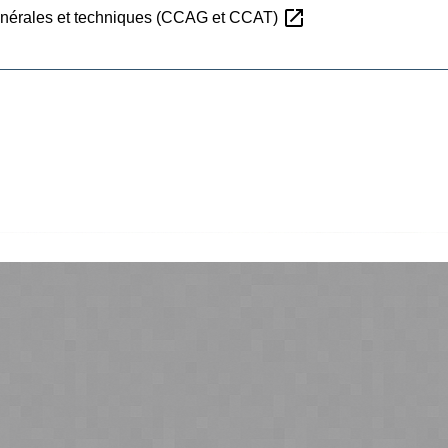
open_in_new
générales et techniques (CCAG et CCAT)