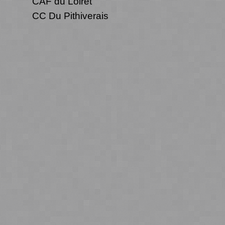
CAF du Loiret
CC Du Pithiverais