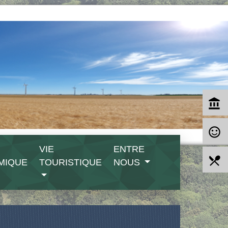
account_balance
sentiment_satisfied_alt
VIE
ENTRE
local_dining
MIQUE
TOURISTIQUE
NOUS