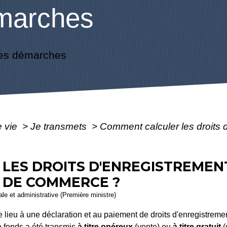
marches
es démarches
e vie
>
Je transmets
>
Comment calculer les droits 
LES DROITS D'ENREGISTREMENT
 DE COMMERCE ?
gale et administrative (Première ministre)
ieu à une déclaration et au paiement de droits d'enregistrement
le fonds a été transmis
à titre onéreux
(vente) ou
à titre gratuit
(