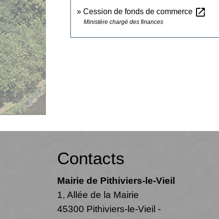
open_in_new
Cession de fonds de commerce
Ministère chargé des finances
Contacts
Mairie de Pithiviers-le-Vieil
1, Allée de la Mairie
45300 Pithiviers-le-Vieil -