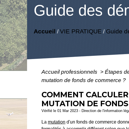
Guide des dé
Accueil
VIE PRATIQUE
Guide d
/
/
Accueil professionnels
>
Étapes d
mutation de fonds de commerce ?
COMMENT CALCULER 
MUTATION DE FONDS
Vérifié le 01 Mar 2023 - Direction de l'information lé
La
mutation
d'un fonds de commerce donne l
formalités à accomplir diffèrent selon que 