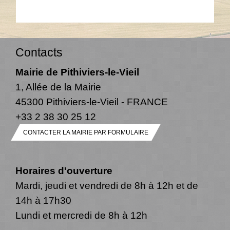
Contacts
Mairie de Pithiviers-le-Vieil
1, Allée de la Mairie
45300 Pithiviers-le-Vieil - FRANCE
+33 2 38 30 25 12
CONTACTER LA MAIRIE PAR FORMULAIRE
Horaires d'ouverture
Mardi, jeudi et vendredi de 8h à 12h et de
14h à 17h30
Lundi et mercredi de 8h à 12h