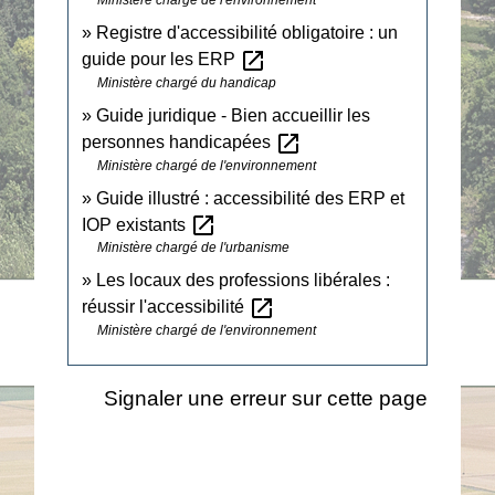
Ministère chargé de l'environnement
Registre d'accessibilité obligatoire : un
open_in_new
guide pour les ERP
Ministère chargé du handicap
Guide juridique - Bien accueillir les
open_in_new
personnes handicapées
Ministère chargé de l'environnement
Guide illustré : accessibilité des ERP et
open_in_new
IOP existants
Ministère chargé de l'urbanisme
Les locaux des professions libérales :
open_in_new
réussir l'accessibilité
Ministère chargé de l'environnement
Signaler une erreur sur cette page