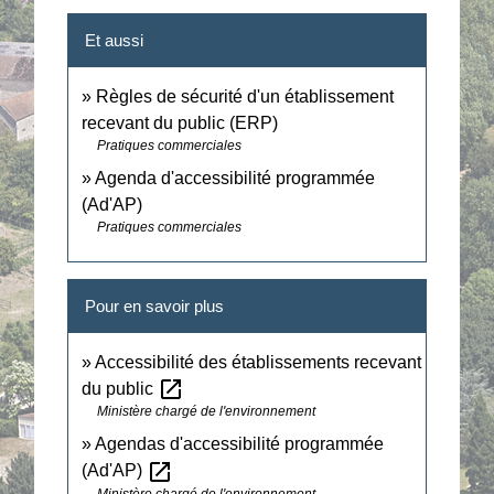
Et aussi
Règles de sécurité d'un établissement
recevant du public (ERP)
Pratiques commerciales
Agenda d'accessibilité programmée
(Ad'AP)
Pratiques commerciales
Pour en savoir plus
Accessibilité des établissements recevant
open_in_new
du public
Ministère chargé de l'environnement
Agendas d'accessibilité programmée
open_in_new
(Ad'AP)