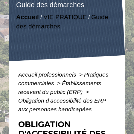
Guide des démarches
Accueil
VIE PRATIQUE
Guide
/
/
des démarches
Accueil professionnels
>
Pratiques
commerciales
>
Établissements
recevant du public (ERP)
>
Obligation d'accessibilité des ERP
aux personnes handicapées
OBLIGATION
D'ACCESSIBILITÉ DES