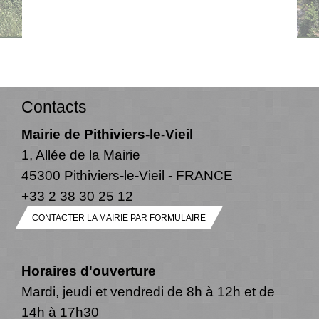
Contacts
Mairie de Pithiviers-le-Vieil
1, Allée de la Mairie
45300 Pithiviers-le-Vieil - FRANCE
+33 2 38 30 25 12
CONTACTER LA MAIRIE PAR FORMULAIRE
Horaires d'ouverture
Mardi, jeudi et vendredi de 8h à 12h et de
14h à 17h30