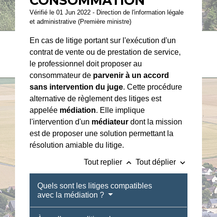
CONSOMMATION
Vérifié le 01 Jun 2022 - Direction de l'information légale
et administrative (Première ministre)
En cas de litige portant sur l'exécution d'un
contrat de vente ou de prestation de service,
le professionnel doit proposer au
consommateur de
parvenir
à
un accord
sans intervention du juge
. Cette procédure
alternative de règlement des litiges est
appelée
médiation
. Elle implique
l'intervention d'un
médiateur
dont la mission
est de proposer une solution permettant la
résolution amiable du litige.
keyboard_arrow_up
keyboard_arrow_down
Tout replier
Tout déplier
Quels sont les litiges compatibles
avec la médiation ?