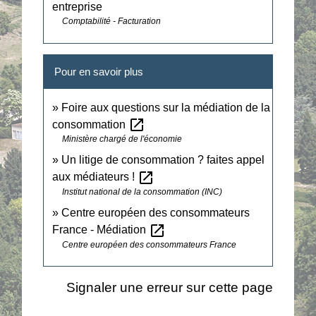
entreprise
Comptabilité - Facturation
Pour en savoir plus
Foire aux questions sur la médiation de la
open_in_new
consommation
Ministère chargé de l'économie
Un litige de consommation ? faites appel
open_in_new
aux médiateurs !
Institut national de la consommation (INC)
Centre européen des consommateurs
open_in_new
France - Médiation
Centre européen des consommateurs France
Signaler une erreur sur cette page