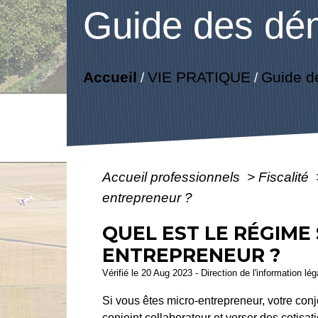
Guide des dé
Accueil
VIE PRATIQUE
Guide d
/
/
Accueil professionnels
>
Fiscalité
entrepreneur ?
QUEL EST LE RÉGIME
ENTREPRENEUR ?
Vérifié le 20 Aug 2023 - Direction de l'information lé
Si vous êtes micro-entrepreneur, votre conjoi
conjoint collaborateur et verser des cotisat