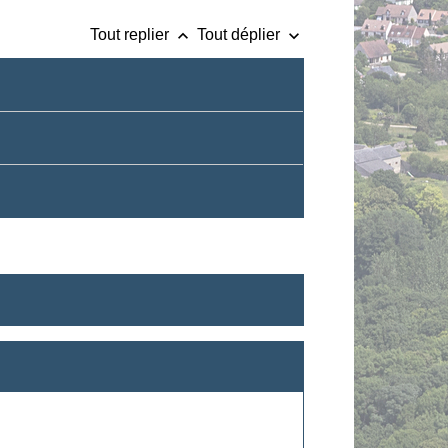
keyboard_arrow_up
keyboard_arrow_down
Tout replier
Tout déplier