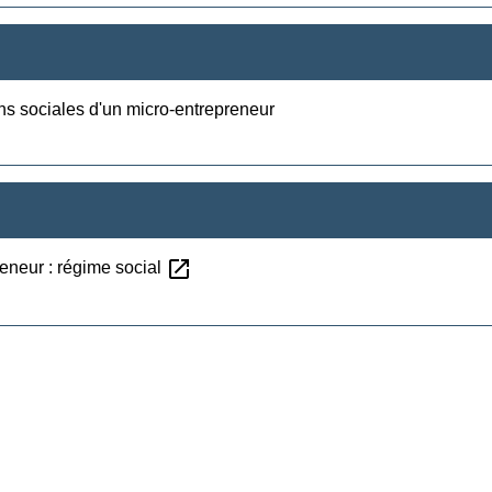
ions sociales d'un micro-entrepreneur
open_in_new
reneur : régime social