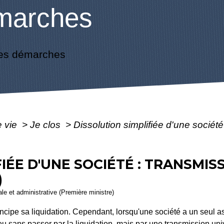
marches
es démarches
e vie
>
Je clos
>
Dissolution simplifiée d'une société
IÉE D'UNE SOCIÉTÉ : TRANSMIS
)
gale et administrative (Première ministre)
incipe sa liquidation. Cependant, lorsqu'une société a un seul a
lieu sans passer par la liquidation, mais par une transmission un