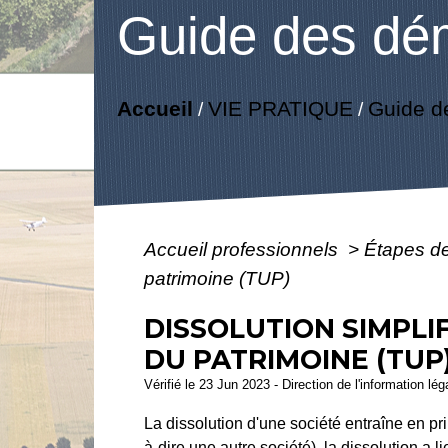
Guide des dé
Accueil
VIE PRATIQUE
Guide d
/
/
Accueil professionnels
>
Étapes d
patrimoine (TUP)
DISSOLUTION SIMPLIF
DU PATRIMOINE (TUP
Vérifié le 23 Jun 2023 - Direction de l'information lé
La dissolution d'une société entraîne en pr
à-dire une autre société), la dissolution a 