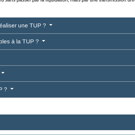
 réaliser une TUP ?
ables à la TUP ?
UP ?