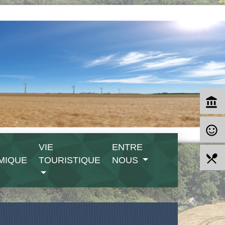
account_balance
sentiment_satisfied_alt
VIE
ENTRE
local_dining
MIQUE
TOURISTIQUE
NOUS