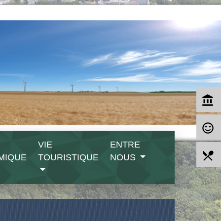
account_balance
sentiment_satisfied_alt
VIE
ENTRE
local_dining
MIQUE
TOURISTIQUE
NOUS