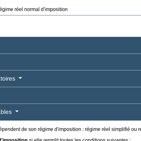
égime réel normal d'imposition
atoires
ables
épendent de son régime d'imposition : régime réel simplifié ou r
 d'imposition
si elle remplit toutes les conditions suivantes :