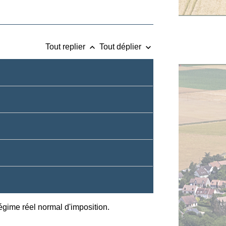
keyboard_arrow_up
keyboard_arrow_down
Tout replier
Tout déplier
égime réel normal d'imposition.