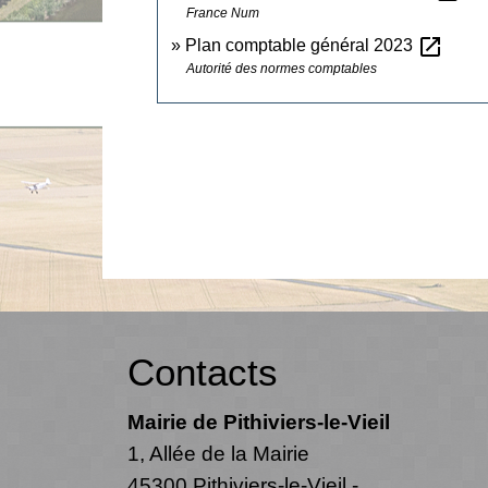
France Num
open_in_new
Plan comptable général 2023
Autorité des normes comptables
Contacts
Mairie de Pithiviers-le-Vieil
1, Allée de la Mairie
45300 Pithiviers-le-Vieil -