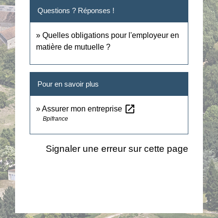
Questions ? Réponses !
Quelles obligations pour l'employeur en
matière de mutuelle ?
Pour en savoir plus
open_in_new
Assurer mon entreprise
Bpifrance
Signaler une erreur sur cette page