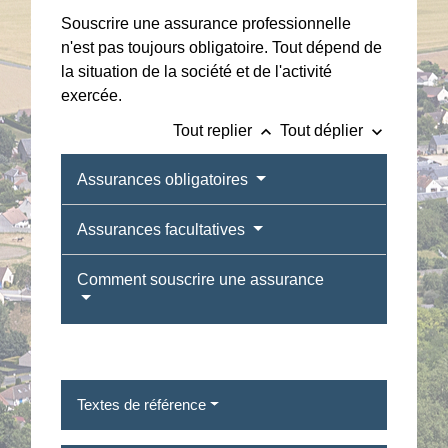
Souscrire une assurance professionnelle
n'est pas toujours obligatoire. Tout dépend de
la situation de la société et de l'activité
exercée.
keyboard_arrow_up
keyboard_arrow_down
Tout replier
Tout déplier
Assurances obligatoires
Assurances facultatives
Comment souscrire une assurance
Textes de référence