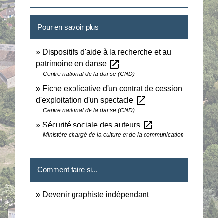
Pour en savoir plus
Dispositifs d'aide à la recherche et au
open_in_new
patrimoine en danse
Centre national de la danse (CND)
Fiche explicative d'un contrat de cession
open_in_new
d'exploitation d'un spectacle
Centre national de la danse (CND)
open_in_new
Sécurité sociale des auteurs
Ministère chargé de la culture et de la communication
Comment faire si...
Devenir graphiste indépendant