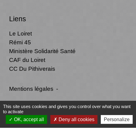
Liens
Le Loiret
Rémi 45
Ministère Solidarité Santé
CAF du Loiret
CC Du Pithiverais
Mentions légales
-
Politique de confidentialité
-
Accessibilité
-
This site uses cookies and gives you control over what you want
to activate
Plan du site
-
Gestion des cookies
OK, accept all
Deny all cookies
Personalize