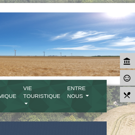
account_balance
sentiment_satisfied_alt
VIE
ENTRE
local_dining
MIQUE
TOURISTIQUE
NOUS