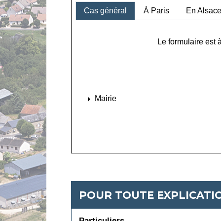
Cas général
À Paris
En Alsace
Le formulaire est 
arrow_right
Mairie
POUR TOUTE EXPLICATIO
Particuliers