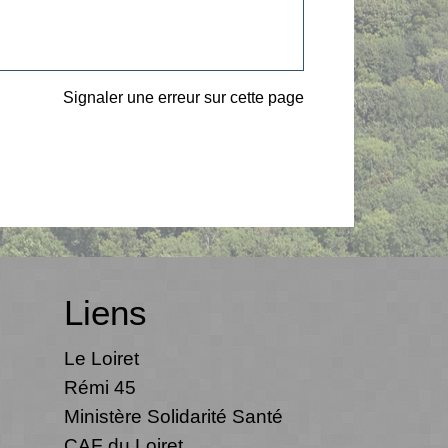
Signaler une erreur sur cette page
Liens
Le Loiret
Rémi 45
Ministère Solidarité Santé
CAF du Loiret