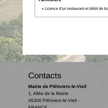
Licence d'un restaurant et débit de b
Contacts
Mairie de Pithiviers-le-Vieil
1, Allée de la Mairie
45300 Pithiviers-le-Vieil -
FRANCE