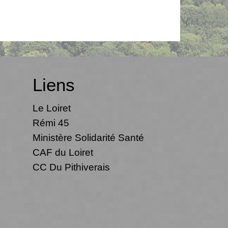
Liens
Le Loiret
Rémi 45
Ministère Solidarité Santé
CAF du Loiret
CC Du Pithiverais