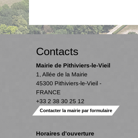
Contacts
Mairie de Pithiviers-le-Vieil
1, Allée de la Mairie
45300 Pithiviers-le-Vieil -
FRANCE
+33 2 38 30 25 12
Contacter la mairie par formulaire
Horaires d'ouverture