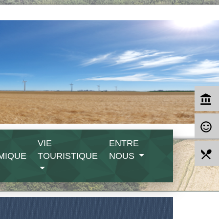
account_balance
sentiment_satisfied_alt
VIE
ENTRE
local_dining
MIQUE
TOURISTIQUE
NOUS