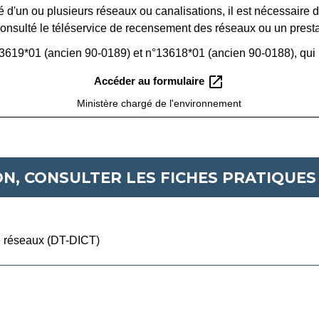
é d'un ou plusieurs réseaux ou canalisations, il est nécessaire 
consulté le téléservice de recensement des réseaux ou un presta
3619*01 (ancien 90-0189) et n°13618*01 (ancien 90-0188), qui n
open_in_new
Accéder au formulaire
Ministère chargé de l'environnement
N, CONSULTER LES FICHES PRATIQUES 
de réseaux (DT-DICT)