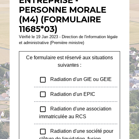
ENTREPRISE -
PERSONNE MORALE
(M4) (FORMULAIRE
11685*03)
Vérifié le 19 Jan 2023 - Direction de l'information légale
et administrative (Première ministre)
Ce formulaire est réservé aux situations
suivantes :
check_box_outline_blank
Radiation d'un GIE ou GEIE
check_box_outline_blank
Radiation d'un EPIC
check_box_outline_blank
Radiation d'une association
immatriculée au RCS
check_box_outline_blank
Radiation d'une société pour
clôture de liquidation, fusion,