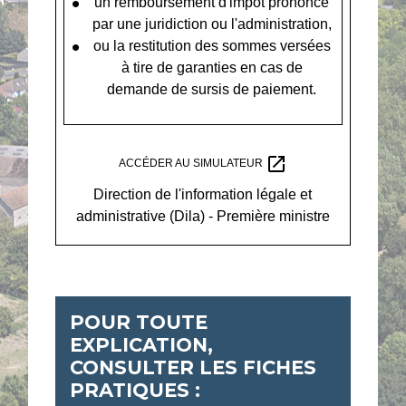
un remboursement d'impôt prononcé
par une juridiction ou l'administration,
ou la restitution des sommes versées
à tire de garanties en cas de
demande de sursis de paiement.
open_in_new
ACCÉDER AU SIMULATEUR
Direction de l'information légale et
administrative (Dila) - Première ministre
POUR TOUTE
EXPLICATION,
CONSULTER LES FICHES
PRATIQUES :