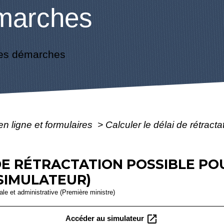
marches
es démarches
en ligne et formulaires
>
Calculer le délai de rétract
DE RÉTRACTATION POSSIBLE P
SIMULATEUR)
gale et administrative (Première ministre)
open_in_new
Accéder au simulateur