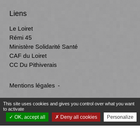
Liens
Le Loiret
Rémi 45
Ministère Solidarité Santé
CAF du Loiret
CC Du Pithiverais
Mentions légales
-
Politique de confidentialité
-
Accessibilité
-
This site uses cookies and gives you control over what you want
to activate
Plan du site
-
Gestion des cookies
OK, accept all
Deny all cookies
Personalize
Site créé en partenariat avec Réseau des Communes