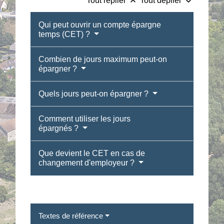
keyboard_arrow_up
keyboard_arrow_down
Tout replier
Tout déplier
Qui peut ouvrir un compte épargne
temps (CET) ?
Combien de jours maximum peut-on
épargner ?
Quels jours peut-on épargner ?
Comment utiliser les jours
épargnés ?
Que devient le CET en cas de
changement d'employeur ?
Textes de référence