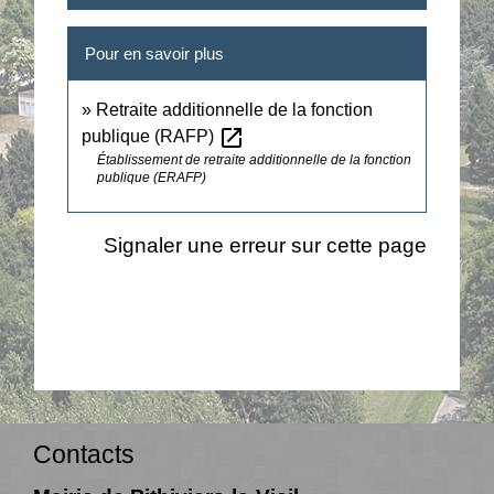
Pour en savoir plus
Retraite additionnelle de la fonction
open_in_new
publique (RAFP)
Établissement de retraite additionnelle de la fonction
publique (ERAFP)
Signaler une erreur sur cette page
Contacts