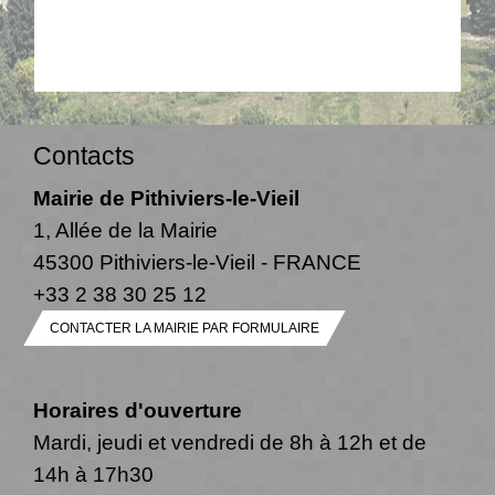
Contacts
Mairie de Pithiviers-le-Vieil
1, Allée de la Mairie
45300 Pithiviers-le-Vieil - FRANCE
+33 2 38 30 25 12
CONTACTER LA MAIRIE PAR FORMULAIRE
Horaires d'ouverture
Mardi, jeudi et vendredi de 8h à 12h et de
14h à 17h30