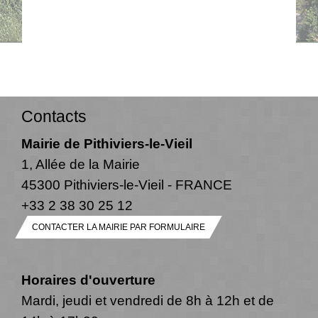
Contacts
Mairie de Pithiviers-le-Vieil
1, Allée de la Mairie
45300 Pithiviers-le-Vieil - FRANCE
+33 2 38 30 25 12
CONTACTER LA MAIRIE PAR FORMULAIRE
Horaires d'ouverture
Mardi, jeudi et vendredi de 8h à 12h et de