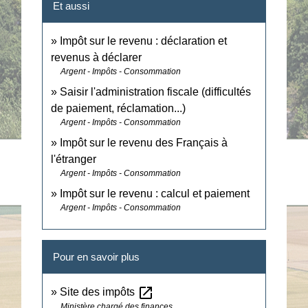
Et aussi
Impôt sur le revenu : déclaration et
revenus à déclarer
Argent - Impôts - Consommation
Saisir l'administration fiscale (difficultés
de paiement, réclamation...)
Argent - Impôts - Consommation
Impôt sur le revenu des Français à
l'étranger
Argent - Impôts - Consommation
Impôt sur le revenu : calcul et paiement
Argent - Impôts - Consommation
Pour en savoir plus
open_in_new
Site des impôts
Ministère chargé des finances