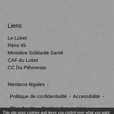
Liens
Le Loiret
Rémi 45
Ministère Solidarité Santé
CAF du Loiret
CC Du Pithiverais
Mentions légales
-
Politique de confidentialité
-
Accessibilité
-
Plan du site
-
Gestion des cookies
This site uses cookies and gives you control over what you want