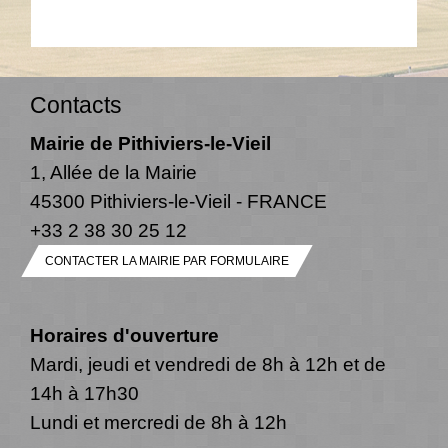
Contacts
Mairie de Pithiviers-le-Vieil
1, Allée de la Mairie
45300 Pithiviers-le-Vieil - FRANCE
+33 2 38 30 25 12
CONTACTER LA MAIRIE PAR FORMULAIRE
Horaires d'ouverture
Mardi, jeudi et vendredi de 8h à 12h et de
14h à 17h30
Lundi et mercredi de 8h à 12h