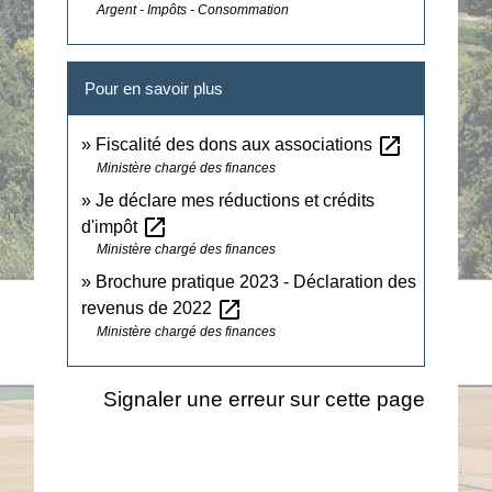
Argent - Impôts - Consommation
Pour en savoir plus
open_in_new
Fiscalité des dons aux associations
Ministère chargé des finances
Je déclare mes réductions et crédits
open_in_new
d'impôt
Ministère chargé des finances
Brochure pratique 2023 - Déclaration des
open_in_new
revenus de 2022
Ministère chargé des finances
Signaler une erreur sur cette page