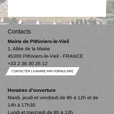
Contacts
Mairie de Pithiviers-le-Vieil
1, Allée de la Mairie
45300 Pithiviers-le-Vieil - FRANCE
+33 2 38 30 25 12
CONTACTER LA MAIRIE PAR FORMULAIRE
Horaires d'ouverture
Mardi, jeudi et vendredi de 8h à 12h et de
14h à 17h30
Lundi et mercredi de 8h à 12h