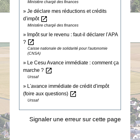
Ministère chargé des finances
Je déclare mes réductions et crédits
open_in_new
d'impôt
Ministère chargé des finances
Impôt sur le revenu : faut-il déclarer l'APA
open_in_new
?
Caisse nationale de solidarité pour l'autonomie
(CNSA)
Le Cesu Avance immédiate : comment ça
open_in_new
marche ?
Urssaf
L'avance immédiate de crédit d'impôt
open_in_new
(foire aux questions)
Urssaf
Signaler une erreur sur cette page