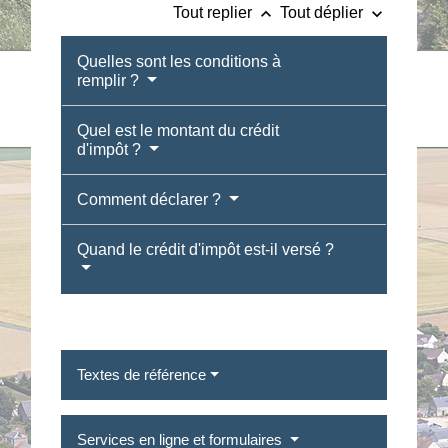
keyboard_arrow_up
keyboard_arrow_down
Tout replier
Tout déplier
Quelles sont les conditions à
remplir ?
Quel est le montant du crédit
d'impôt ?
Comment déclarer ?
Quand le crédit d'impôt est-il versé ?
Textes de référence
Services en ligne et formulaires