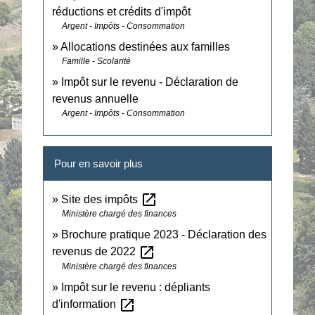
réductions et crédits d'impôt
Argent - Impôts - Consommation
Allocations destinées aux familles
Famille - Scolarité
Impôt sur le revenu - Déclaration de
revenus annuelle
Argent - Impôts - Consommation
Pour en savoir plus
open_in_new
Site des impôts
Ministère chargé des finances
Brochure pratique 2023 - Déclaration des
open_in_new
revenus de 2022
Ministère chargé des finances
Impôt sur le revenu : dépliants
open_in_new
d'information