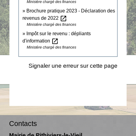
Ministère chargé des finances
Brochure pratique 2023 - Déclaration des
open_in_new
revenus de 2022
Ministère chargé des finances
Impôt sur le revenu : dépliants
open_in_new
d'information
Ministère chargé des finances
Signaler une erreur sur cette page
Contacts
Mairie de Pithiviers-le-Vieil