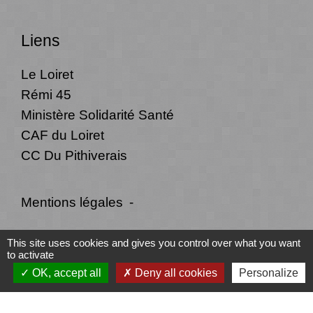
Liens
Le Loiret
Rémi 45
Ministère Solidarité Santé
CAF du Loiret
CC Du Pithiverais
Mentions légales
-
Politique de confidentialité
-
Accessibilité
-
This site uses cookies and gives you control over what you want
to activate
Plan du site
-
Gestion des cookies
OK, accept all
Deny all cookies
Personalize