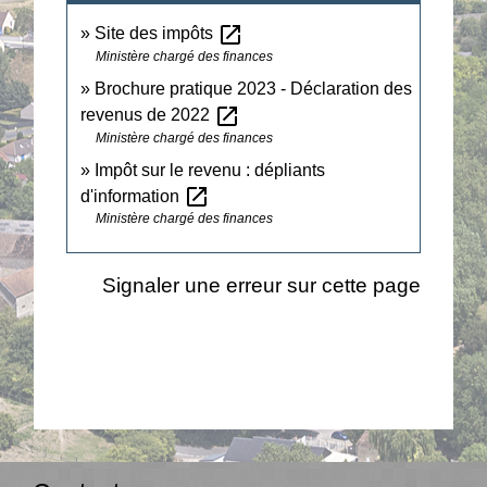
open_in_new
Site des impôts
Ministère chargé des finances
Brochure pratique 2023 - Déclaration des
open_in_new
revenus de 2022
Ministère chargé des finances
Impôt sur le revenu : dépliants
open_in_new
d'information
Ministère chargé des finances
Signaler une erreur sur cette page