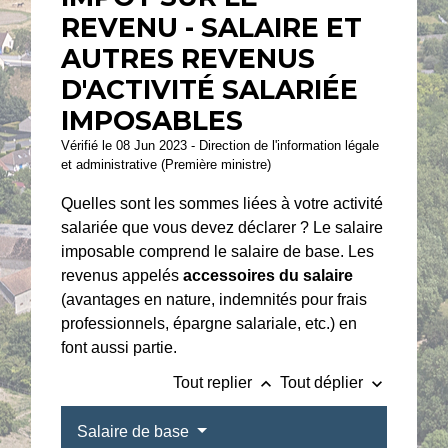
REVENU - SALAIRE ET
AUTRES REVENUS
D'ACTIVITÉ SALARIÉE
IMPOSABLES
Vérifié le 08 Jun 2023 - Direction de l'information légale
et administrative (Première ministre)
Quelles sont les sommes liées à votre activité
salariée que vous devez déclarer ? Le salaire
imposable comprend le salaire de base. Les
revenus appelés
accessoires du salaire
(avantages en nature, indemnités pour frais
professionnels, épargne salariale, etc.) en
font aussi partie.
keyboard_arrow_up
keyboard_arrow_down
Tout replier
Tout déplier
Salaire de base