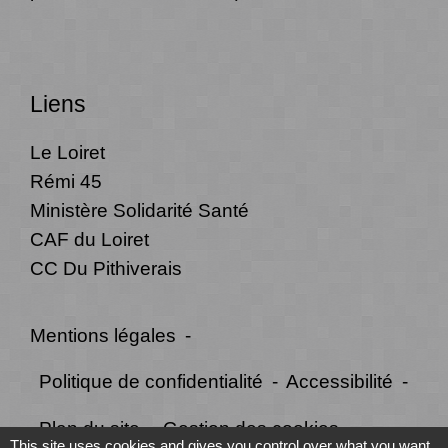
Liens
Le Loiret
Rémi 45
Ministère Solidarité Santé
CAF du Loiret
CC Du Pithiverais
Mentions légales
-
Politique de confidentialité
-
Accessibilité
-
Plan du site
-
Gestion des cookies
This site uses cookies and gives you control over what you want