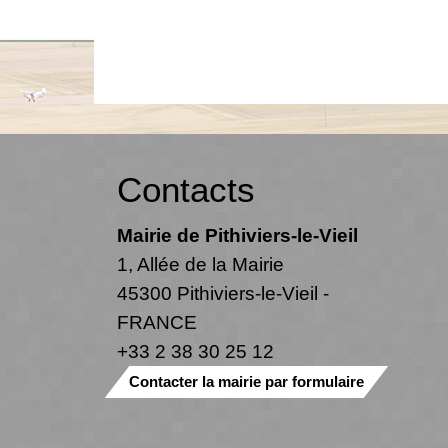
Contacts
Mairie de Pithiviers-le-Vieil
1, Allée de la Mairie
45300 Pithiviers-le-Vieil -
FRANCE
+33 2 38 30 25 12
Contacter la mairie par formulaire