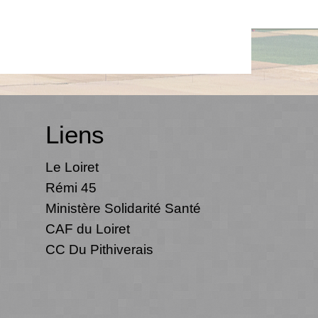
Liens
Le Loiret
Rémi 45
Ministère Solidarité Santé
CAF du Loiret
CC Du Pithiverais