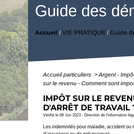
Guide des dé
Accueil
VIE PRATIQUE
Guide d
/
/
Accueil particuliers
>
Argent - Imp
sur le revenu - Comment sont imposé
IMPÔT SUR LE REVEN
D'ARRÊT DE TRAVAIL 
Vérifié le 08 Jun 2023 - Direction de l'information lé
Les indemnités pour maladie, accident ou m
d'assurance ou de prévoyance).