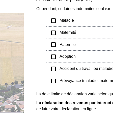
Cependant, certaines indemnités sont exonér
check_box_outline_blank
Maladie
check_box_outline_blank
Maternité
check_box_outline_blank
Paternité
check_box_outline_blank
Adoption
check_box_outline_blank
Accident du travail ou maladie
check_box_outline_blank
Prévoyance (maladie, maternité
La date limite de déclaration varie selon q
La déclaration des revenus par internet
de faire votre déclaration en ligne.