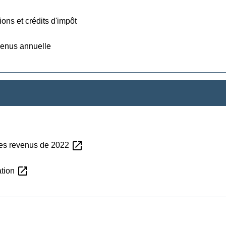
ions et crédits d'impôt
evenus annuelle
open_in_new
des revenus de 2022
open_in_new
ation