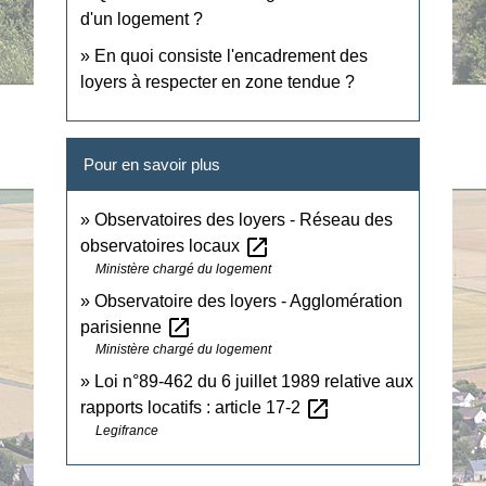
d'un logement ?
En quoi consiste l'encadrement des
loyers à respecter en zone tendue ?
Pour en savoir plus
Observatoires des loyers - Réseau des
open_in_new
observatoires locaux
Ministère chargé du logement
Observatoire des loyers - Agglomération
open_in_new
parisienne
Ministère chargé du logement
Loi n°89-462 du 6 juillet 1989 relative aux
open_in_new
rapports locatifs : article 17-2
Legifrance