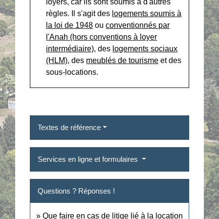
loyers, car ils sont soumis à d'autres
règles. Il s'agit des
logements soumis à
la loi de 1948
ou
conventionnés par
l'Anah (hors conventions à loyer
intermédiaire)
, des
logements sociaux
(HLM)
, des
meublés de tourisme
et des
sous-locations.
Textes de référence
Services en ligne et formulaires
Questions ? Réponses !
Que faire en cas de litige lié à la location