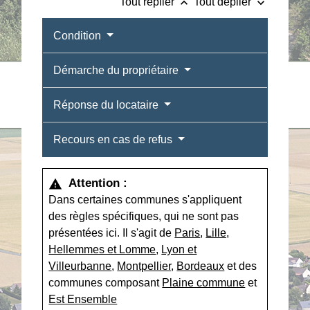
keyboard_arrow_up
keyboard_arrow_down
Tout replier
Tout déplier
Condition
Démarche du propriétaire
Réponse du locataire
Recours en cas de refus
Attention :
warning
Dans certaines communes s'appliquent
des règles spécifiques, qui ne sont pas
présentées ici. Il s'agit de
Paris
,
Lille,
Hellemmes et Lomme
,
Lyon et
Villeurbanne
,
Montpellier
,
Bordeaux
et des
communes composant
Plaine commune
et
Est Ensemble