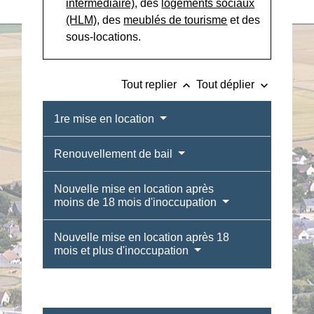
intermédiaire)
, des
logements sociaux
(HLM)
, des
meublés de tourisme
et des
sous-locations.
keyboard_arrow_up
keyboard_arrow_down
Tout replier
Tout déplier
1re mise en location
Renouvellement de bail
Nouvelle mise en location après
moins de 18 mois d'inoccupation
Nouvelle mise en location après 18
mois et plus d'inoccupation