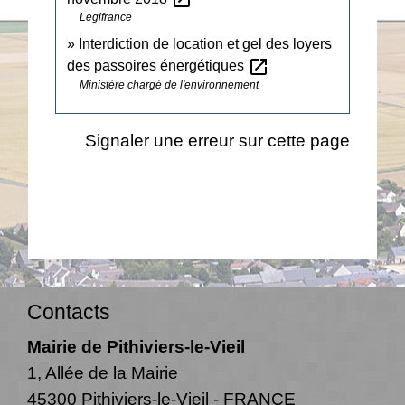
Legifrance
Interdiction de location et gel des loyers
open_in_new
des passoires énergétiques
Ministère chargé de l'environnement
Signaler une erreur sur cette page
Contacts
Mairie de Pithiviers-le-Vieil
1, Allée de la Mairie
45300 Pithiviers-le-Vieil - FRANCE