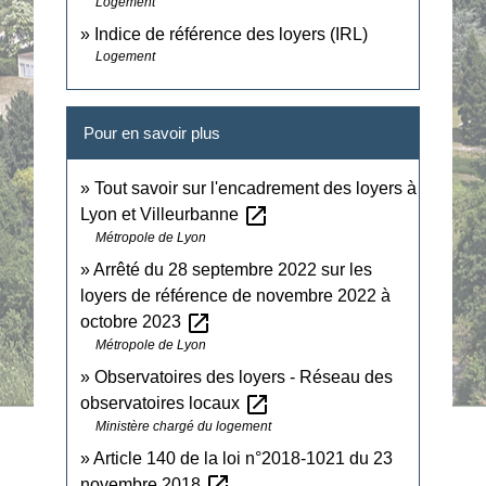
Logement
Indice de référence des loyers (IRL)
Logement
Pour en savoir plus
Tout savoir sur l'encadrement des loyers à
open_in_new
Lyon et Villeurbanne
Métropole de Lyon
Arrêté du 28 septembre 2022 sur les
loyers de référence de novembre 2022 à
open_in_new
octobre 2023
Métropole de Lyon
Observatoires des loyers - Réseau des
open_in_new
observatoires locaux
Ministère chargé du logement
Article 140 de la loi n°2018-1021 du 23
open_in_new
novembre 2018