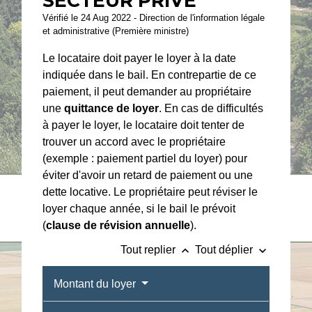
SECTEUR PRIVÉ
Vérifié le 24 Aug 2022 - Direction de l'information légale
et administrative (Première ministre)
Le locataire doit payer le loyer à la date
indiquée dans le bail. En contrepartie de ce
paiement, il peut demander au propriétaire
une
quittance de loyer
. En cas de difficultés
à payer le loyer, le locataire doit tenter de
trouver un accord avec le propriétaire
(exemple : paiement partiel du loyer) pour
éviter d'avoir un retard de paiement ou une
dette locative. Le propriétaire peut réviser le
loyer chaque année, si le bail le prévoit
(
clause de révision annuelle
).
keyboard_arrow_up
keyboard_arrow_down
Tout replier
Tout déplier
Montant du loyer