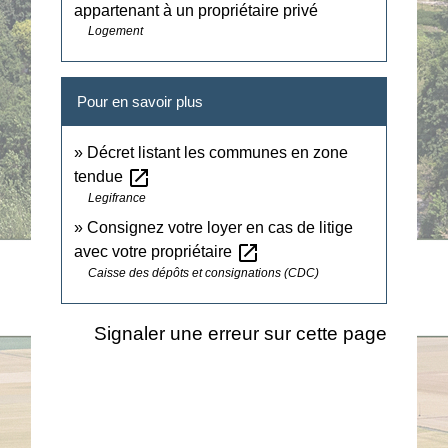
appartenant à un propriétaire privé
Logement
Pour en savoir plus
Décret listant les communes en zone
open_in_new
tendue
Legifrance
Consignez votre loyer en cas de litige
open_in_new
avec votre propriétaire
Caisse des dépôts et consignations (CDC)
Signaler une erreur sur cette page