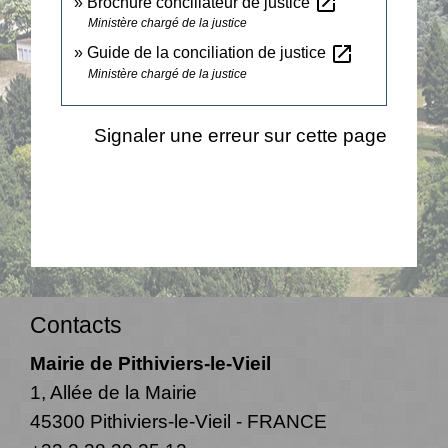
open_in_new
Brochure conciliateur de justice
Ministère chargé de la justice
open_in_new
Guide de la conciliation de justice
Ministère chargé de la justice
Signaler une erreur sur cette page
Contacts
Mairie de Pithiviers-le-Vieil
1, Allée de la Mairie
45300 Pithiviers-le-Vieil - FRANCE