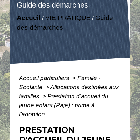
Guide des démarches
Accueil
VIE PRATIQUE
Guide
/
/
des démarches
Accueil particuliers
>
Famille -
Scolarité
>
Allocations destinées aux
familles
>
Prestation d'accueil du
jeune enfant (Paje) : prime à
l'adoption
PRESTATION
D'ACCUEIL DU JEUNE