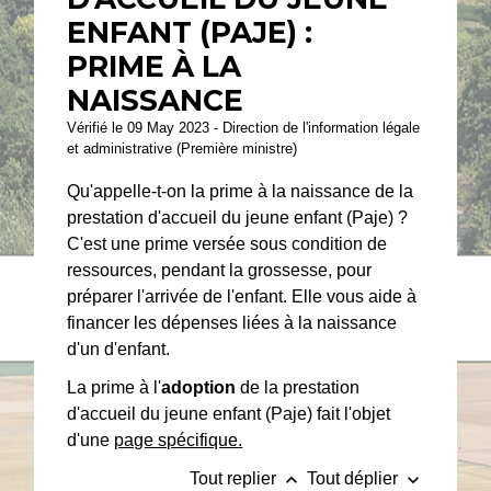
ENFANT (PAJE) :
PRIME À LA
NAISSANCE
Vérifié le 09 May 2023 - Direction de l'information légale
et administrative (Première ministre)
Qu'appelle-t-on la prime à la naissance de la
prestation d'accueil du jeune enfant (Paje) ?
C'est une prime versée sous condition de
ressources, pendant la grossesse, pour
préparer l'arrivée de l'enfant. Elle vous aide à
financer les dépenses liées à la naissance
d'un d'enfant.
La prime à l'
adoption
de la prestation
d'accueil du jeune enfant (Paje) fait l'objet
d'une
page spécifique.
keyboard_arrow_up
keyboard_arrow_down
Tout replier
Tout déplier