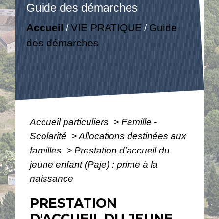
Guide des démarches
Accueil
VIE PRATIQUE
Guide
/
/
des démarches
Accueil particuliers
>
Famille -
Scolarité
>
Allocations destinées aux
familles
>
Prestation d'accueil du
jeune enfant (Paje) : prime à la
naissance
PRESTATION
D'ACCUEIL DU JEUNE