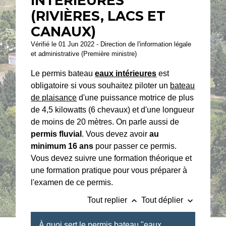
INTÉRIEURES"
(RIVIÈRES, LACS ET
CANAUX)
Vérifié le 01 Jun 2022 - Direction de l'information légale
et administrative (Première ministre)
Le permis bateau
eaux intérieures
est
obligatoire si vous souhaitez piloter un
bateau
de plaisance
d'une puissance motrice de plus
de 4,5 kilowatts (6 chevaux) et d'une longueur
de moins de 20 mètres. On parle aussi de
permis fluvial
. Vous devez avoir
au
minimum 16 ans
pour passer ce permis.
Vous devez suivre une formation théorique et
une formation pratique pour vous préparer à
l'examen de ce permis.
keyboard_arrow_up
keyboard_arrow_down
Tout replier
Tout déplier
À quoi sert le permis bateau "eaux