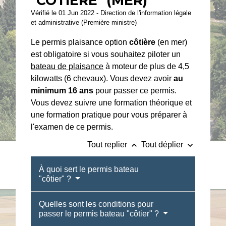
"CÔTIÈRE" (MER)
Vérifié le 01 Jun 2022 - Direction de l'information légale
et administrative (Première ministre)
Le permis plaisance option
côtière
(en mer)
est obligatoire si vous souhaitez piloter un
bateau de plaisance
à moteur de plus de 4,5
kilowatts (6 chevaux). Vous devez avoir
au
minimum 16 ans
pour passer ce permis.
Vous devez suivre une formation théorique et
une formation pratique pour vous préparer à
l'examen de ce permis.
keyboard_arrow_up
keyboard_arrow_down
Tout replier
Tout déplier
À quoi sert le permis bateau
"côtier" ?
Quelles sont les conditions pour
passer le permis bateau "côtier" ?