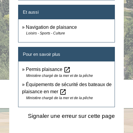
Et aussi
Navigation de plaisance
Loisirs - Sports - Culture
Pour en savoir plus
open_in_new
Permis plaisance
Ministère chargé de la mer et de la pêche
Équipements de sécurité des bateaux de
open_in_new
plaisance en mer
Ministère chargé de la mer et de la pêche
Signaler une erreur sur cette page