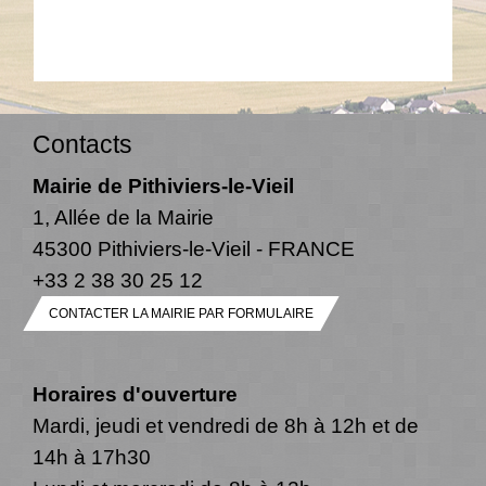
Contacts
Mairie de Pithiviers-le-Vieil
1, Allée de la Mairie
45300 Pithiviers-le-Vieil - FRANCE
+33 2 38 30 25 12
CONTACTER LA MAIRIE PAR FORMULAIRE
Horaires d'ouverture
Mardi, jeudi et vendredi de 8h à 12h et de
14h à 17h30