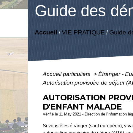
Guide des dé
Accueil
VIE PRATIQUE
Guide d
/
/
Accueil particuliers
>
Étranger - E
Autorisation provisoire de séjour (
AUTORISATION PROVI
D'ENFANT MALADE
Vérifié le 11 May 2021 - Direction de l'information lé
Si vous êtes étranger (sauf
européen
), viv
autorisation provisoire de séjour (APS), so