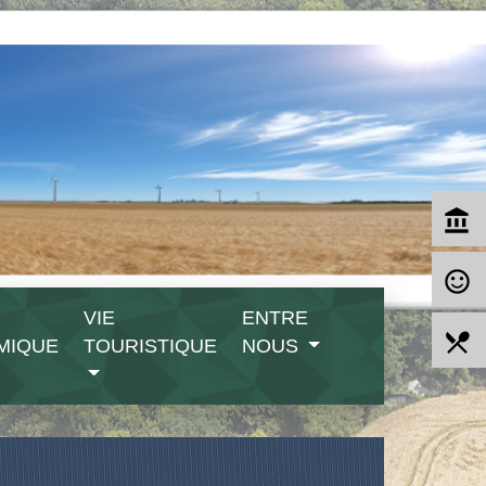
account_balance
sentiment_satisfied_alt
VIE
ENTRE
local_dining
MIQUE
TOURISTIQUE
NOUS