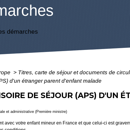
marches
es démarches
urope
>
Titres, carte de séjour et documents de circ
APS) d'un étranger parent d'enfant malade
SOIRE DE SÉJOUR (APS) D'UN 
gale et administrative (Première ministre)
ant avec votre enfant mineur en France et que celui-ci est gra
us conditions.