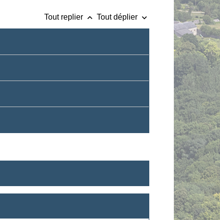
keyboard_arrow_up
keyboard_arrow_down
Tout replier
Tout déplier