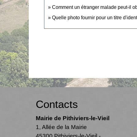
Comment un étranger malade peut-il obte
Quelle photo fournir pour un titre d'identi
Contacts
Mairie de Pithiviers-le-Vieil
1, Allée de la Mairie
45300 Pithiviers-le-Vieil -