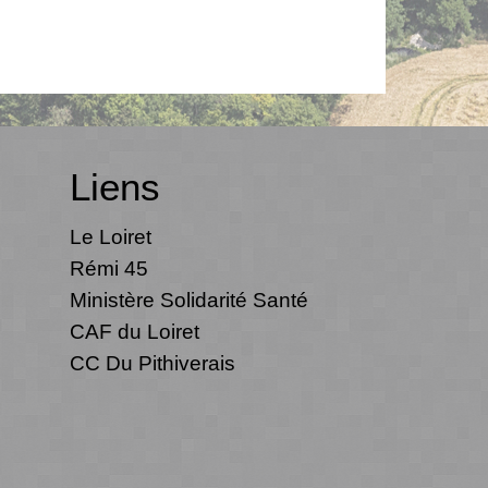
Liens
Le Loiret
Rémi 45
Ministère Solidarité Santé
CAF du Loiret
CC Du Pithiverais