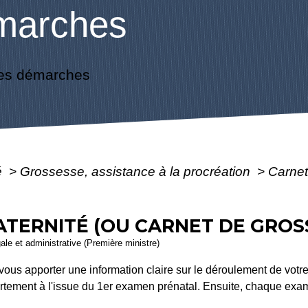
marches
es démarches
é
>
Grossesse, assistance à la procréation
>
Carnet
TERNITÉ (OU CARNET DE GROS
gale et administrative (Première ministre)
vous apporter une information claire sur le déroulement de votr
rtement à l'issue du 1
er
examen prénatal. Ensuite, chaque exam