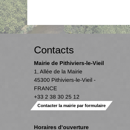
Contacts
Mairie de Pithiviers-le-Vieil
1, Allée de la Mairie
45300 Pithiviers-le-Vieil -
FRANCE
+33 2 38 30 25 12
Contacter la mairie par formulaire
Horaires d'ouverture