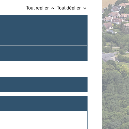
keyboard_arrow_up
keyboard_arrow_down
Tout replier
Tout déplier