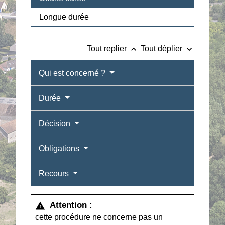
Longue durée
keyboard_arrow_up
keyboard_arrow_down
Tout replier
Tout déplier
Qui est concerné ?
Durée
Décision
Obligations
Recours
Attention :
warning
cette procédure ne concerne pas un