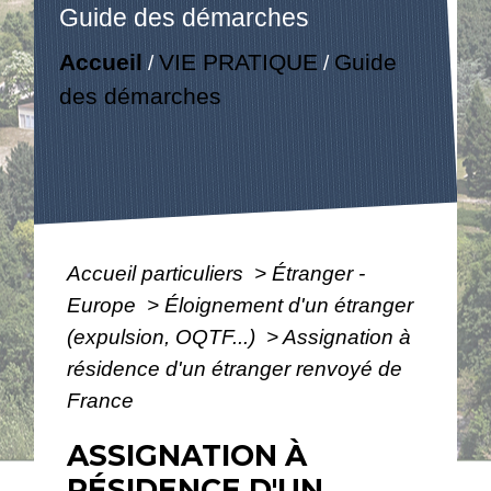
Guide des démarches
Accueil
VIE PRATIQUE
Guide
/
/
des démarches
Accueil particuliers
>
Étranger -
Europe
>
Éloignement d'un étranger
(expulsion, OQTF...)
>
Assignation à
résidence d'un étranger renvoyé de
France
ASSIGNATION À
RÉSIDENCE D'UN