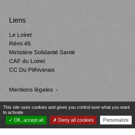
Liens
Le Loiret
Rémi 45
Ministère Solidarité Santé
CAF du Loiret
CC Du Pithiverais
Mentions légales
-
Politique de confidentialité
-
Accessibilité
-
This site uses cookies and gives you control over what you want
to activate
Plan du site
-
Gestion des cookies
OK, accept all
Deny all cookies
Personalize