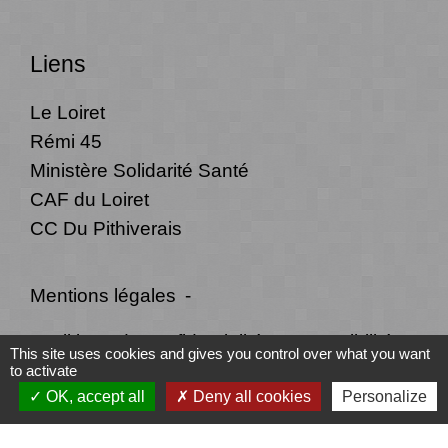
Liens
Le Loiret
Rémi 45
Ministère Solidarité Santé
CAF du Loiret
CC Du Pithiverais
Mentions légales
-
Politique de confidentialité
-
Accessibilité
-
This site uses cookies and gives you control over what you want
to activate
Plan du site
-
Gestion des cookies
OK, accept all
Deny all cookies
Personalize