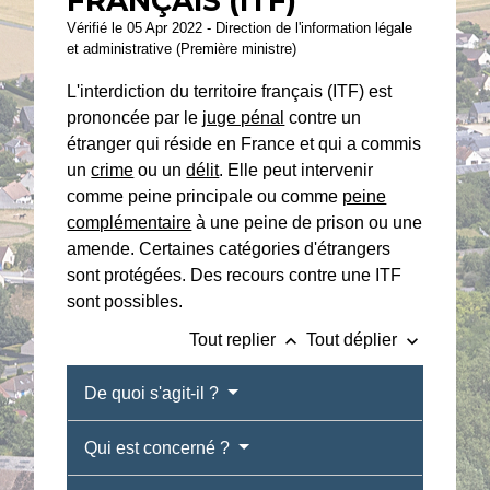
FRANÇAIS (ITF)
Vérifié le 05 Apr 2022 - Direction de l'information légale
et administrative (Première ministre)
L'interdiction du territoire français (ITF) est
prononcée par le
juge pénal
contre un
étranger qui réside en France et qui a commis
un
crime
ou un
délit
. Elle peut intervenir
comme peine principale ou comme
peine
complémentaire
à une peine de prison ou une
amende. Certaines catégories d'étrangers
sont protégées. Des recours contre une ITF
sont possibles.
keyboard_arrow_up
keyboard_arrow_down
Tout replier
Tout déplier
De quoi s'agit-il ?
Qui est concerné ?