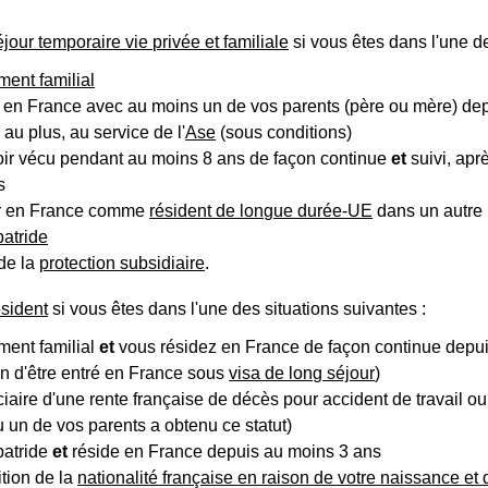
éjour temporaire vie privée et familiale
si vous êtes dans l'une de
ent familial
 en France avec au moins un de vos parents (père ou mère) dep
au plus, au service de l'
Ase
(sous conditions)
oir vécu pendant au moins 8 ans de façon continue
et
suivi, apr
s
ur en France comme
résident de longue durée-UE
dans un autre 
patride
de la
protection subsidiaire
.
ésident
si vous êtes dans l'une des situations suivantes :
ment familial
et
vous résidez en France de façon continue depu
on d'être entré en France sous
visa de long séjour
)
ciaire d'une rente française de décès pour accident de travail o
 un de vos parents a obtenu ce statut)
patride
et
réside en France depuis au moins 3 ans
ition de la
nationalité française en raison de votre naissance et