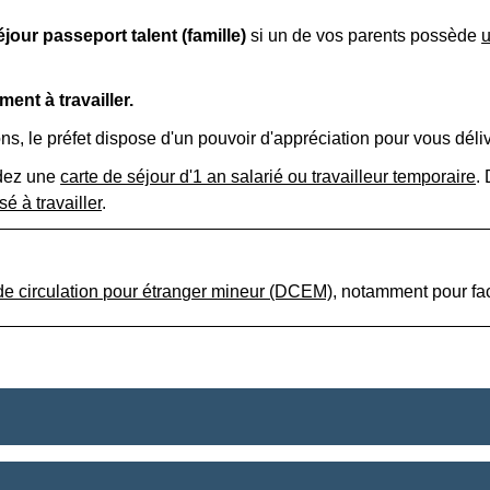
séjour
passeport talent (famille)
si un de vos parents possède
u
ent à travailler.
ns, le préfet dispose d'un pouvoir d'appréciation pour vous déli
ndez une
carte de séjour d'1 an salarié ou travailleur temporaire
.
sé à travailler
.
e circulation pour étranger mineur (DCEM)
, notamment pour fa