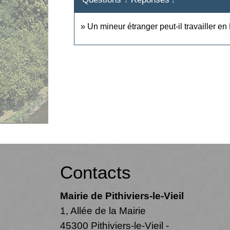
Un mineur étranger peut-il travailler en
Contacts
Mairie de Pithiviers-le-Vieil
1, Allée de la Mairie
45300 Pithiviers-le-Vieil -