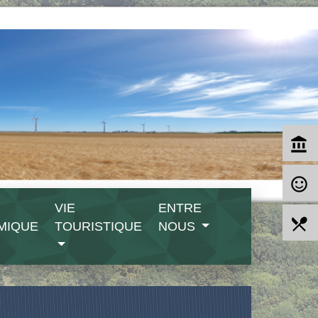
account_balance
sentiment_satisfied_alt
VIE
ENTRE
local_dining
MIQUE
TOURISTIQUE
NOUS