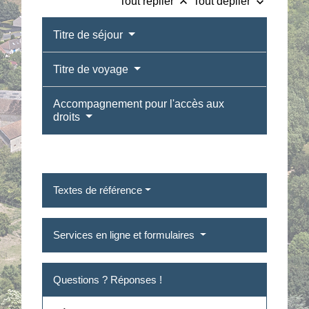
keyboard_arrow_up
keyboard_arrow_down
Tout replier
Tout déplier
Titre de séjour
Titre de voyage
Accompagnement pour l'accès aux
droits
Textes de référence
Services en ligne et formulaires
Questions ? Réponses !