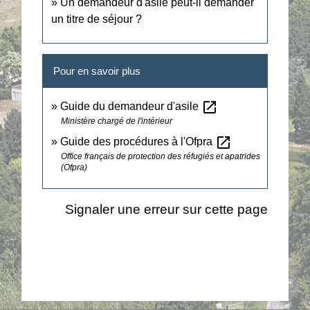
Un demandeur d'asile peut-il demander
un titre de séjour ?
Pour en savoir plus
open_in_new
Guide du demandeur d'asile
Ministère chargé de l'intérieur
open_in_new
Guide des procédures à l'Ofpra
Office français de protection des réfugiés et apatrides
(Ofpra)
Signaler une erreur sur cette page