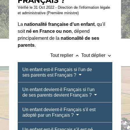
FRANÇAIS ?
Vérifié le 31 Oct 2022 - Direction de l'information légale
et administrative (Première ministre)
La
nationalité française d'un enfant
, qu'il
soit
né en France ou non
, dépend
principalement de la
nationalité de ses
parents
.
keyboard_arrow_up
keyboard_arrow_down
Tout replier
Tout déplier
Un enfant est-il Français si l'un de
ses parents est Français ?
Un enfant devient-il Français si l'un
de ses parents devient Français ?
Un enfant devient-il Français s'il est
adopté par un Français ?
Un enfant est-il Français s'il est né