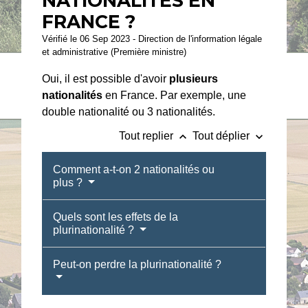
NATIONALITÉS EN
FRANCE ?
Vérifié le 06 Sep 2023 - Direction de l'information légale
et administrative (Première ministre)
Oui, il est possible d'avoir
plusieurs
nationalités
en France. Par exemple, une
double nationalité ou 3 nationalités.
keyboard_arrow_up
keyboard_arrow_down
Tout replier
Tout déplier
Comment a-t-on 2 nationalités ou
plus ?
Quels sont les effets de la
plurinationalité ?
Peut-on perdre la plurinationalité ?