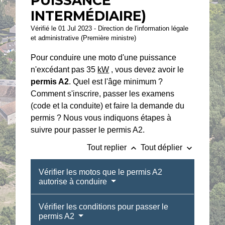
PUISSANCE
INTERMÉDIAIRE)
Vérifié le 01 Jul 2023 - Direction de l'information légale
et administrative (Première ministre)
Pour conduire une moto d'une puissance
n'excédant pas 35
kW
, vous devez avoir le
permis A2
. Quel est l'âge minimum ?
Comment s'inscrire, passer les examens
(code et la conduite) et faire la demande du
permis ? Nous vous indiquons étapes à
suivre pour passer le permis A2.
keyboard_arrow_up
keyboard_arrow_down
Tout replier
Tout déplier
Vérifier les motos que le permis A2
autorise à conduire
Vérifier les conditions pour passer le
permis A2