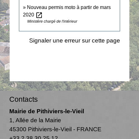
Nouveau permis moto à partir de mars
open_in_new
2020
Ministère chargé de l'intérieur
Signaler une erreur sur cette page
Contacts
Mairie de Pithiviers-le-Vieil
1, Allée de la Mairie
45300 Pithiviers-le-Vieil - FRANCE
+33 2 38 30 25 12