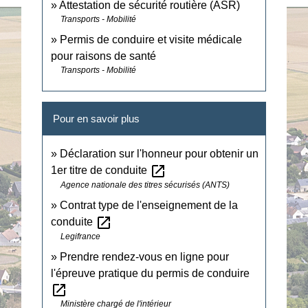
Attestation de sécurité routière (ASR)
Transports - Mobilité
Permis de conduire et visite médicale
pour raisons de santé
Transports - Mobilité
Pour en savoir plus
Déclaration sur l'honneur pour obtenir un
open_in_new
1er titre de conduite
Agence nationale des titres sécurisés (ANTS)
Contrat type de l'enseignement de la
open_in_new
conduite
Legifrance
Prendre rendez-vous en ligne pour
l'épreuve pratique du permis de conduire
open_in_new
Ministère chargé de l'intérieur