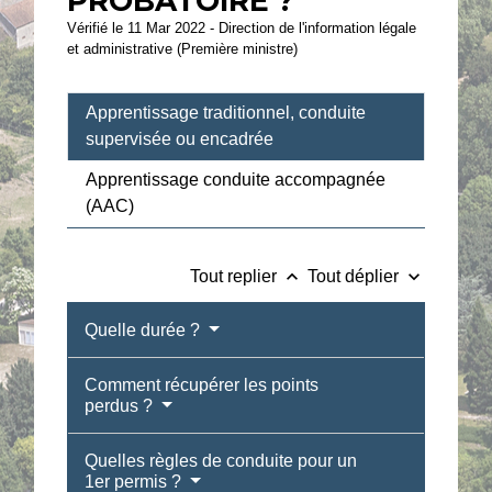
PROBATOIRE ?
Vérifié le 11 Mar 2022 - Direction de l'information légale
et administrative (Première ministre)
Apprentissage traditionnel, conduite
supervisée ou encadrée
Apprentissage conduite accompagnée
(AAC)
keyboard_arrow_up
keyboard_arrow_down
Tout replier
Tout déplier
Quelle durée ?
Comment récupérer les points
perdus ?
Quelles règles de conduite pour un
1er permis ?