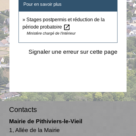
Pour en savoir plus
Stages postpermis et réduction de la
open_in_new
période probatoire
Ministère chargé de l'intérieur
Signaler une erreur sur cette page
Contacts
Mairie de Pithiviers-le-Vieil
1, Allée de la Mairie