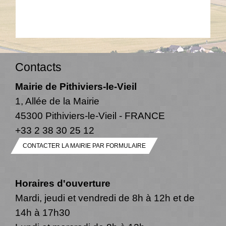
Contacts
Mairie de Pithiviers-le-Vieil
1, Allée de la Mairie
45300 Pithiviers-le-Vieil - FRANCE
+33 2 38 30 25 12
CONTACTER LA MAIRIE PAR FORMULAIRE
Horaires d'ouverture
Mardi, jeudi et vendredi de 8h à 12h et de
14h à 17h30