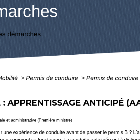
marches
es démarches
Mobilité
>
Permis de conduire
>
Permis de conduire 
: APPRENTISSAGE ANTICIPÉ (AAC
gale et administrative (Première ministre)
r une expérience de conduite avant de passer le permis B ? L'a
ique comment ça fonctionne. La conduite anticipée est à disting