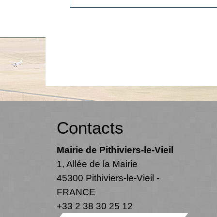
Contacts
Mairie de Pithiviers-le-Vieil
1, Allée de la Mairie
45300 Pithiviers-le-Vieil -
FRANCE
+33 2 38 30 25 12