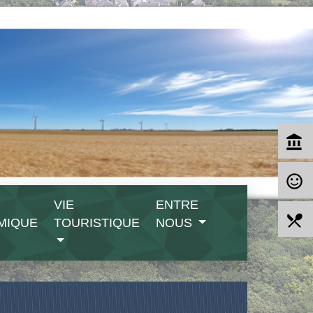
account_balance
sentiment_satisfied_alt
VIE
ENTRE
local_dining
MIQUE
TOURISTIQUE
NOUS